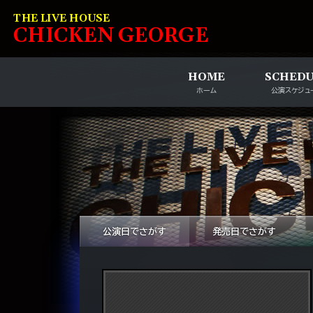
コンテンツへスキップ
THE LIVE HOUSE
C
HI
C
KEN
G
EOR
G
E
HOME
SCHED
ホーム
公演スケジュ
公演日でさがす
発売日でさがす