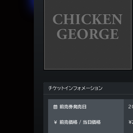
チケットインフォメーション
前売券発売日
2
前売価格 / 当日価格
¥