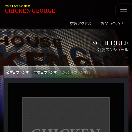
メインナビゲーショ
コンテンツへスキップ
THE LIVE HOUSE
C
HI
C
KEN
G
EOR
G
E
交通アクセス
お問い合わせ
SCHEDULE
公演スケジュール
公演日でさがす
発売日でさがす
ジャンルでさがす