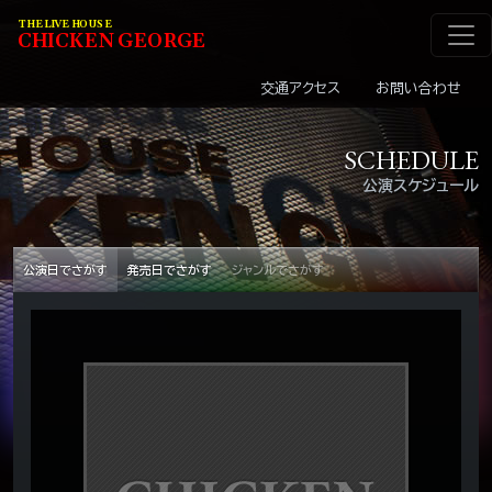
メインナビゲーショ
コンテンツへスキップ
THE LIVE HOUSE
C
HI
C
KEN
G
EOR
G
E
交通アクセス
お問い合わせ
SCHEDULE
公演スケジュール
公演日でさがす
発売日でさがす
ジャンルでさがす