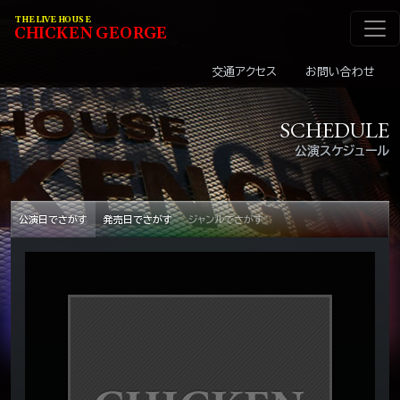
メインナビゲーショ
コンテンツへスキップ
THE LIVE HOUSE
C
HI
C
KEN
G
EOR
G
E
交通アクセス
お問い合わせ
SCHEDULE
公演スケジュール
公演日でさがす
発売日でさがす
ジャンルでさがす