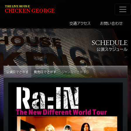
メインナビゲーショ
コンテンツへスキップ
THE LIVE HOUSE
C
HI
C
KEN
G
EOR
G
E
交通アクセス
お問い合わせ
SCHEDULE
公演スケジュール
公演日でさがす
発売日でさがす
ジャンルでさがす