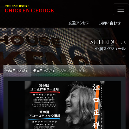
メインナビゲーショ
コンテンツへスキップ
THE LIVE HOUSE
C
HI
C
KEN
G
EOR
G
E
交通アクセス
お問い合わせ
SCHEDULE
公演スケジュール
公演日でさがす
発売日でさがす
ジャンルでさがす