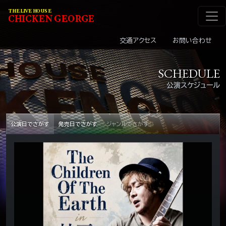
メインナビゲーショ
コンテンツへスキップ
THE LIVE HOUSE
C
HI
C
KEN
G
EOR
G
E
交通アクセス
お問い合わせ
SCHEDULE
公演スケジュール
公演日でさがす
発売日でさがす
ジャンルでさがす