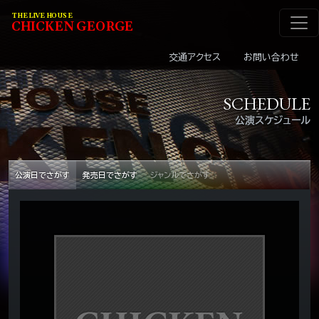
メインナビゲーショ
コンテンツへスキップ
THE LIVE HOUSE
C
HI
C
KEN
G
EOR
G
E
交通アクセス
お問い合わせ
SCHEDULE
公演スケジュール
公演日でさがす
発売日でさがす
ジャンルでさがす