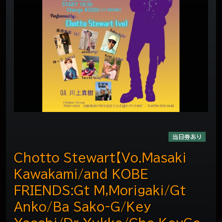
当日券あり
Chotto Stewart【Vo.Masaki
Kawakami/and KOBE
FRIENDS:Gt M,Morigaki/Gt
Anko/Ba Sako-G/Key