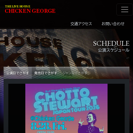
メインナビゲーショ
コンテンツへスキップ
THE LIVE HOUSE
C
HI
C
KEN
G
EOR
G
E
交通アクセス
お問い合わせ
SCHEDULE
公演スケジュール
公演日でさがす
発売日でさがす
ジャンルでさがす