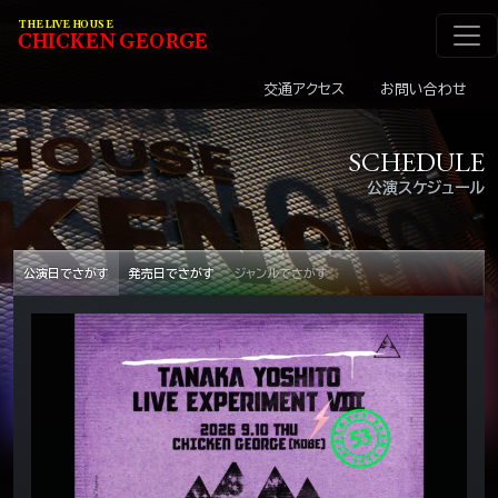
メインナビゲーショ
コンテンツへスキップ
THE LIVE HOUSE
C
HI
C
KEN
G
EOR
G
E
交通アクセス
お問い合わせ
SCHEDULE
公演スケジュール
公演日でさがす
発売日でさがす
ジャンルでさがす