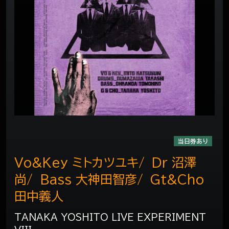
当日券あり
Vo&Key ミトカツユキ/ Dr 沼澤
尚/ Bass 大神田智彦/ Gt&Cho
田中義人
TANAKA YOSHITO LIVE EXPERIMENT