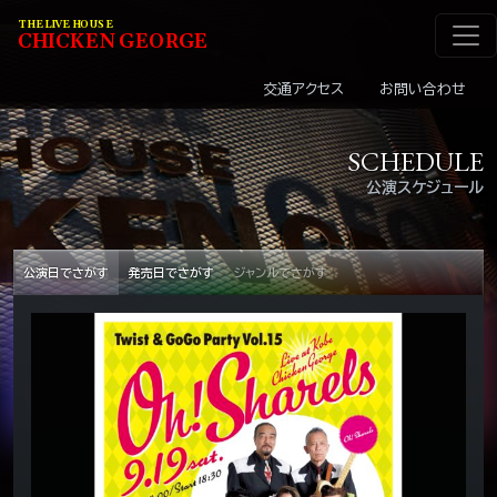
メインナビゲーショ
コンテンツへスキップ
THE LIVE HOUSE
C
HI
C
KEN
G
EOR
G
E
交通アクセス
お問い合わせ
SCHEDULE
公演スケジュール
公演日でさがす
発売日でさがす
ジャンルでさがす