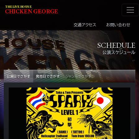
メインナビゲーショ
コンテンツへスキップ
THE LIVE HOUSE
C
HI
C
KEN
G
EOR
G
E
交通アクセス
お問い合わせ
SCHEDULE
公演スケジュール
公演日でさがす
発売日でさがす
ジャンルでさがす