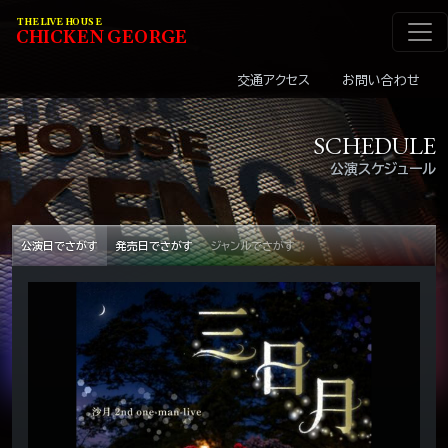
メインナビゲーショ
コンテンツへスキップ
THE LIVE HOUSE
C
HI
C
KEN
G
EOR
G
E
交通アクセス
お問い合わせ
SCHEDULE
公演スケジュール
公演日でさがす
発売日でさがす
ジャンルでさがす