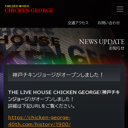
メインナビゲーショ
コンテンツへスキップ
THE LIVE HOUSE
C
HI
C
KEN
G
EOR
G
E
交通アクセス
お問い合わせ
NEWS UPDATE
お知らせ
神戸チキンジョージがオープンしました！
THE LIVE HOUSE CHICKEN GEORGE
（
神戸チキ
ンジョージ
）がオープンしました！
詳細は下記URLをご覧ください。
https://chicken-george-
40th.com/history/1980/