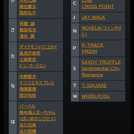
か
木村充揮
Char
C
黒住憲五
CROSS POINT
国府弘子
J
JAY WALK
斉藤 誠
NOVELA(ファンサイ
さ
島田和夫
N
ト)
清水 興
P-TRACK
ダイアモンド◇ユカイ
P
PRISM
高見沢俊彦
た
土岐英史
SAVOY TRUFFLE
ドン・カ・ジョン
S
Sentimental City
Romance
中野督夫
ナニワエキスプレス
T
T-SQUARE
な
鳴瀬喜博
西沢和弥
W
WHIRLPOOL
バーベル
南ぬ風人まーちゃん
（ぱいぬかじぴとぅ）
は
古川兄弟
古川初穂