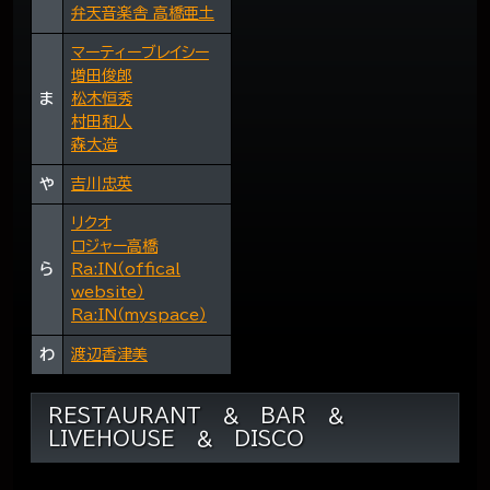
弁天音楽舎 高橋亜土
マーティーブレイシー
増田俊郎
ま
松木恒秀
村田和人
森大造
や
吉川忠英
リクオ
ロジャー高橋
ら
Ra:IN（offical
website）
Ra:IN（myspace）
わ
渡辺香津美
RESTAURANT ＆ BAR ＆
LIVEHOUSE ＆ DISCO