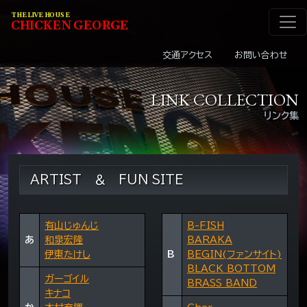
メインナビゲーショ
コンテンツへスキップ
THE LIVE HOUSE
C
HI
C
KEN
G
EOR
G
E
交通アクセス
お問い合わせ
LINK COLLECTION
リンク集
ARTIST ＆ FUN SITE
有山じゅんじ
B-FISH
あ
和泉宏隆
BARAKA
伊東たけし
B
BEGIN(ファンサイト)
BLACK BOTTOM
ガーゴイル
BRASS BAND
キナコ