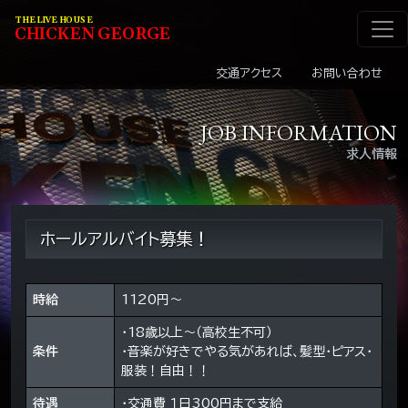
メインナビゲーショ
コンテンツへスキップ
THE LIVE HOUSE
C
HI
C
KEN
G
EOR
G
E
交通アクセス
お問い合わせ
JOB INFORMATION
求人情報
ホールアルバイト募集！
時給
1120円～
・18歳以上～（高校生不可）
条件
・音楽が好きでやる気があれば、髪型・ピアス・
服装！自由！！
待遇
・交通費 １日300円まで支給