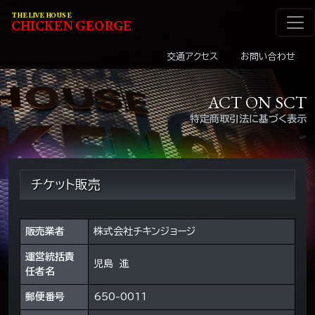
メインナビゲーショ
コンテンツへスキップ
THE LIVE HOUSE
C
HI
C
KEN
G
EOR
G
E
交通アクセス
お問い合わせ
ACT ON SCT
特定商取引法に基づく表示
チケット販売
販売業者
株式会社チキンジョージ
運営統括責
児島 進
任者名
郵便番号
650-0011