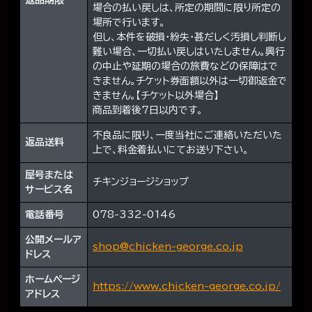
返品期限
場合の払い戻しは、所定の期間に限り所定の
場所で行います。
但し、本件を破損・紛失・甚だしく汚損し判断し
難い場合、一切払い戻しはいたしません。興行
の中止や延期の場合の旅費などの保障はで
きません。チケット券面額以外は一切御返金で
きません。【チケット以外場合】
商品到着後7日以内です。
不良品に限り、一度当社にご連絡いただいた
返品送料
上で、料金着払いにてお送り下さい。
屋号または
チキンジョージショップ
サービス名
電話番号
078-332-0146
公開メールア
shop@chicken-george.co.jp
ドレス
ホームページ
https://www.chicken-george.co.jp/
アドレス