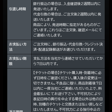
銀行振込の場合は、入金確認後2週間以内に
引渡し時期
発送いたします。
代金引換の場合は、ご注文後2週間以内に発
送いたします。
商品により、発送時期に指定があるものがご
ざいます。これらはご注文後、確認メールにて
ご連絡いたします。
お支払い方
ご注文時に、銀行振込・代金引換・クレジット決
法
済・配達記録郵送がお選びいただけます。
お支払い期
支払方法を当社から連絡させていただいてか
限
ら7日以内です。
【チケットの場合】チケット購入時・到着時に必
ず日時をご確認ください。購入後の変更は一
切できません。不良品に限り、商品到着後７日
以内に一度当社にご連絡いただいた上で、料
金着払いにてお送り下さい。不可抗力により
表記日時の興行を中止する場合以外は他の日
時、別種のチケットと交換または払い戻しなど
はいたしません。不可抗力による強行中止の