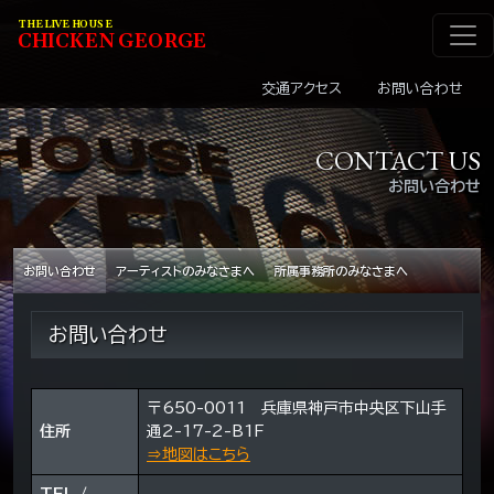
メインナビゲーショ
コンテンツへスキップ
THE LIVE HOUSE
C
HI
C
KEN
G
EOR
G
E
交通アクセス
お問い合わせ
CONTACT US
お問い合わせ
お問い合わせ
アーティストのみなさまへ
所属事務所のみなさまへ
お問い合わせ
〒650-0011 兵庫県神戸市中央区下山手
住所
通2-17-2-B1F
⇒地図はこちら