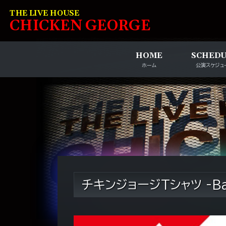
コンテンツへスキップ
THE LIVE HOUSE
C
HI
C
KEN
G
EOR
G
E
HOME
SCHED
ホーム
公演スケジュ
チキンジョージTシャツ -Bas