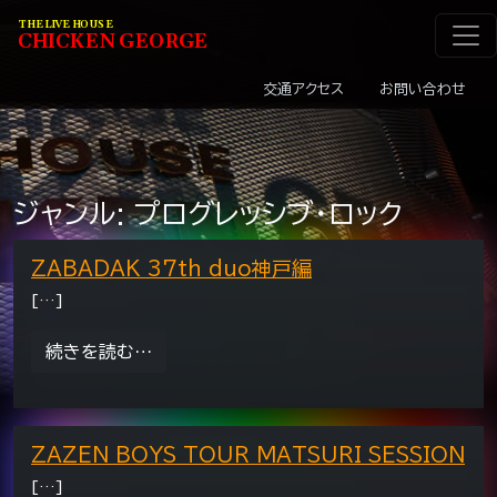
メインナビゲーショ
コンテンツへスキップ
THE LIVE HOUSE
C
HI
C
KEN
G
EOR
G
E
交通アクセス
お問い合わせ
ジャンル:
プログレッシブ・ロック
ZABADAK 37th duo神戸編
[…]
from ZABADAK 37th duo神戸編
続きを読む…
ZAZEN BOYS TOUR MATSURI SESSION
[…]