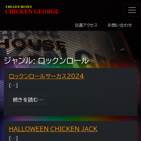
メインナビゲーショ
コンテンツへスキップ
THE LIVE HOUSE
C
HI
C
KEN
G
EOR
G
E
交通アクセス
お問い合わせ
ジャンル:
ロックンロール
ロックンロールサーカス2024
[…]
from ロックンロールサーカス2024
続きを読む…
HALLOWEEN CHICKEN JACK
[…]