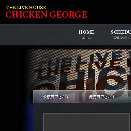
コンテンツへスキップ
THE LIVE HOUSE
C
HI
C
KEN
G
EOR
G
E
HOME
SCHED
ホーム
公演スケジュ
公演日でさがす
発売日でさがす