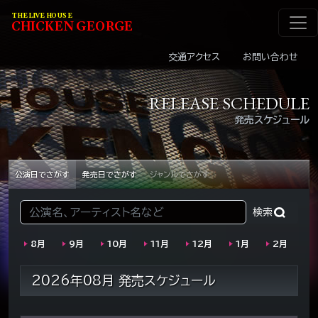
メインナビゲーショ
コンテンツへスキップ
THE LIVE HOUSE
C
HI
C
KEN
G
EOR
G
E
交通アクセス
お問い合わせ
RELEASE SCHEDULE
発売スケジュール
公演日でさがす
発売日でさがす
ジャンルでさがす
検索:
8月
9月
10月
11月
12月
1月
2月
2026年08月 発売スケジュール