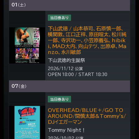
01
（土）
当日券あり
下山武徳 / 山本恭司、石原慎一郎、
横関敦、江口正祥、原田喧太、松川純
一郎、寺沢功一、小笠原義弘、hibik
i、MAD大内、向山テツ、出原卓、Ma
nzo、永川敏郎
下山武徳的生誕祭
2026/11/12 公演
OPEN 18:00 / START 18:30
07
（金）
当日券あり
OVERHEAD/BLUE＋/GO TO
AROUND/間慎太郎&Tommy's/
DJイエガーマン
Tommy Night！
2026/10/02 公演