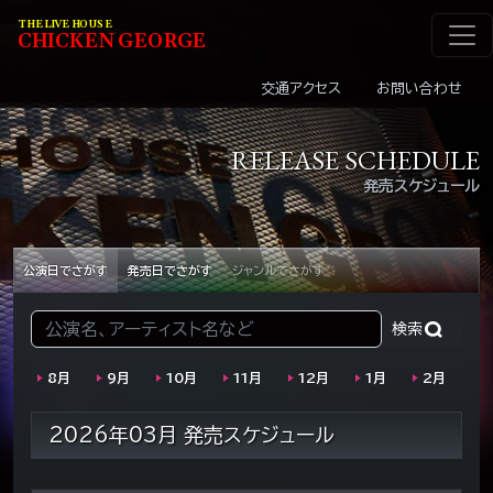
メインナビゲーショ
コンテンツへスキップ
THE LIVE HOUSE
C
HI
C
KEN
G
EOR
G
E
交通アクセス
お問い合わせ
RELEASE SCHEDULE
発売スケジュール
公演日でさがす
発売日でさがす
ジャンルでさがす
検索:
8月
9月
10月
11月
12月
1月
2月
2026年03月 発売スケジュール