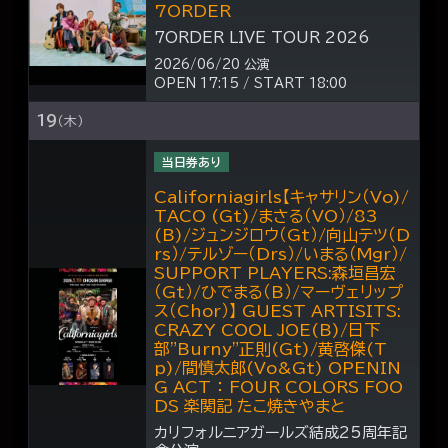
7ORDER
7ORDER LIVE TOUR 2026
2026/06/20 公演
OPEN 17:15 / START 18:00
19
（木）
当日券あり
Californiagirls【キャサリン（Vo)/
TACO (Gt)/まさる（VO）/83
(B)/ジュンジロウ（Gt）/向山テツ（D
rs）/テルゾー（Drs）/いまる（Mgr）/
SUPPORT PLAYERS:森垣昌宏
（Gt）/ひでまる（B）/マーヴェリップ
ス（Chor）】 GUEST ARTISITS:
CRAZY COOL JOE(B)/日下
部"Burny"正則(Gt)/黄啓傑(T
p)/間慎太郎(Vo&Gt) OPENIN
G ACT ： FOUR COLORS FOO
DS 楽関記 たこ焼きやまと
カリフォルニアガールズ結成25周年記