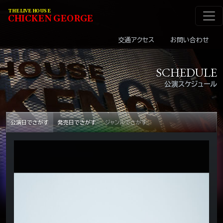
メインナビゲーショ
コンテンツへスキップ
THE LIVE HOUSE
C
HI
C
KEN
G
EOR
G
E
交通アクセス
お問い合わせ
SCHEDULE
公演スケジュール
公演日でさがす
発売日でさがす
ジャンルでさがす