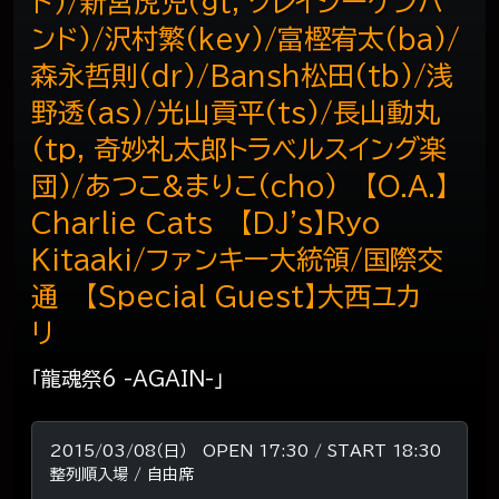
ド)/新宮虎児(gt, クレイジーケンバ
ンド)/沢村繁(key)/富樫宥太(ba)/
森永哲則(dr)/Bansh松田(tb)/浅
野透(as)/光山貢平(ts)/長山動丸
(tp, 奇妙礼太郎トラベルスイング楽
団)/あつこ&まりこ(cho) 【O.A.】
Charlie Cats 【DJ's】Ryo
Kitaaki/ファンキー大統領/国際交
通 【Special Guest】大西ユカ
リ
「龍魂祭6 -AGAIN-」
2015/03/08（日） OPEN 17:30 / START 18:30
整列順入場 / 自由席