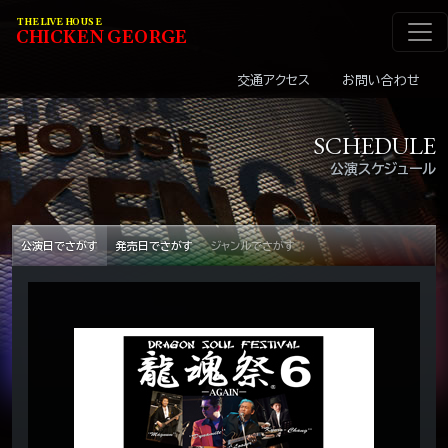
メインナビゲーショ
コンテンツへスキップ
THE LIVE HOUSE
C
HI
C
KEN
G
EOR
G
E
交通アクセス
お問い合わせ
SCHEDULE
公演スケジュール
公演日でさがす
発売日でさがす
ジャンルでさがす