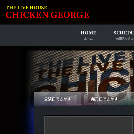
コンテンツへスキップ
THE LIVE HOUSE
C
HI
C
KEN
G
EOR
G
E
HOME
SCHED
ホーム
公演スケジュ
公演日でさがす
発売日でさがす