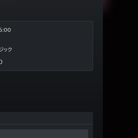
6:00
ージック
５０