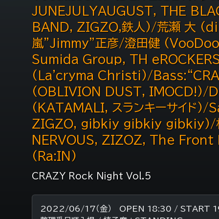
JUNEJULYAUGUST, THE BLA
BAND, ZIGZO,鉄人)/荒瀬 大 (di
嵐”Jimmy”正彦/澄田健 (VooDoo H
Sumida Group, TH eROCKERS
(La'cryma Christi)/Bass:“C
(OBLIVION DUST, IMOCD!)
(KATAMALI, スランキーサイド)/Sak
ZIGZO, gibkiy gibkiy gibk
NERVOUS, ZIZOZ, The Front
(Ra:IN)
CRAZY Rock Night Vol.5
2022/06/17（金） OPEN 18:30 / START 1