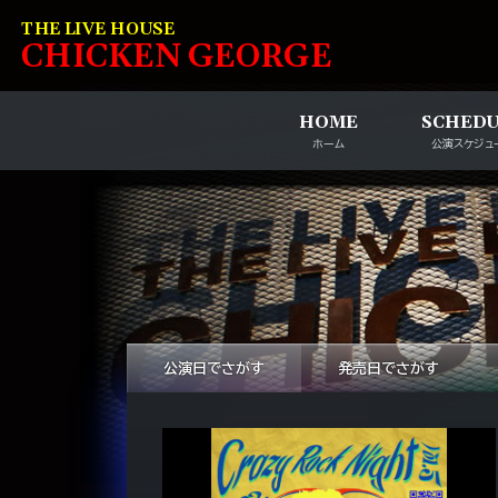
コンテンツへスキップ
THE LIVE HOUSE
C
HI
C
KEN
G
EOR
G
E
HOME
SCHED
ホーム
公演スケジュ
公演日でさがす
発売日でさがす