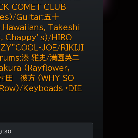
CK COMET CLUB
es)/Guitar:五十
awaiians, Takeshi
, Chappy’s)/HIRO
RAZY”COOL-JOE/RIKIJI
/Drums:湊 雅史/満園英二
ura (Rayflower,
iy)/村田 彼方 (WHY SO
 Row)/Keyboads •DIE
9:30