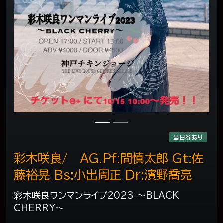
当日券あり
彩木咲良/ AG.Pf:間慎太郎 Gt:佐
藤裕晃 Bs:小出周正 Dr:濱野喬亮
彩木咲良ワンマンライブ2023 〜BLACK
CHERRY〜