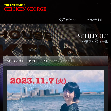
メインナビゲーショ
コンテンツへスキップ
THE LIVE HOUSE
C
HI
C
KEN
G
EOR
G
E
交通アクセス
お問い合わせ
SCHEDULE
公演スケジュール
公演日でさがす
発売日でさがす
ジャンルでさがす