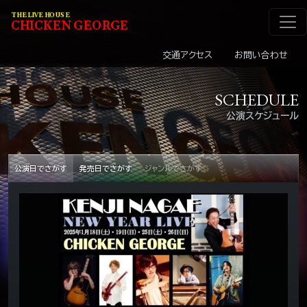
メインナビゲーショ
コンテンツへスキップ
THE LIVE HOUSE
C
HI
C
KEN
G
EOR
G
E
交通アクセス
お問い合わせ
SCHEDULE
公演スケジュール
公演日でさがす
発売日でさがす
ジャンルでさがす