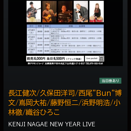
当日券あり
長江健次/久保田洋司/西尾"Bun"博
文/嶌岡大祐/藤野恒二/浜野明浩/小
林徹/織谷ひろこ
KENJI NAGAE NEW YEAR LIVE