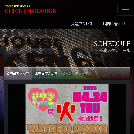
メインナビゲーショ
コンテンツへスキップ
THE LIVE HOUSE
C
HI
C
KEN
G
EOR
G
E
交通アクセス
お問い合わせ
SCHEDULE
公演スケジュール
公演日でさがす
発売日でさがす
ジャンルでさがす