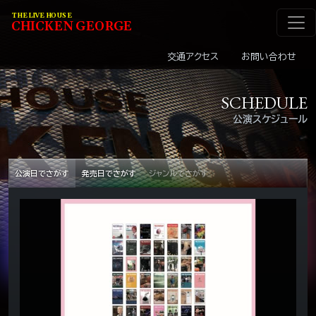
メインナビゲーショ
コンテンツへスキップ
THE LIVE HOUSE
C
HI
C
KEN
G
EOR
G
E
交通アクセス
お問い合わせ
SCHEDULE
公演スケジュール
公演日でさがす
発売日でさがす
ジャンルでさがす