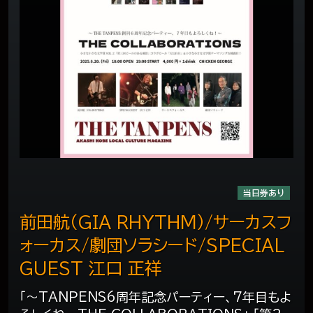
当日券あり
前田航（GIA RHYTHM）/サーカスフ
ォーカス/劇団ソラシード/SPECIAL
GUEST 江口 正祥
「～TANPENS6周年記念パーティー、7年目もよ