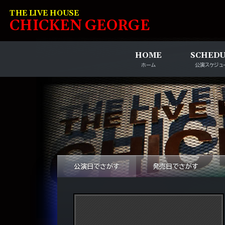
コンテンツへスキップ
THE LIVE HOUSE
C
HI
C
KEN
G
EOR
G
E
HOME
SCHED
ホーム
公演スケジュ
公演日でさがす
発売日でさがす