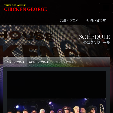
メインナビゲーショ
コンテンツへスキップ
THE LIVE HOUSE
C
HI
C
KEN
G
EOR
G
E
交通アクセス
お問い合わせ
SCHEDULE
公演スケジュール
公演日でさがす
発売日でさがす
ジャンルでさがす