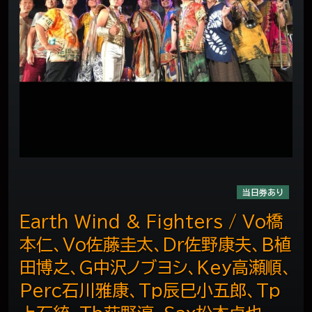
当日券あり
Earth Wind & Fighters / Vo橋
本仁、Vo佐藤圭太、Dr佐野康夫、B植
田博之、G中沢ノブヨシ、Key高瀬順、
Perc石川雅康、Tp辰巳小五郎、Tp