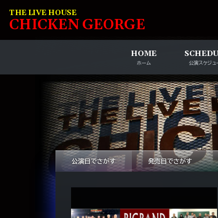
コンテンツへスキップ
THE LIVE HOUSE
C
HI
C
KEN
G
EOR
G
E
HOME
SCHED
ホーム
公演スケジュ
公演日でさがす
発売日でさがす