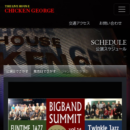
メインナビゲーショ
コンテンツへスキップ
THE LIVE HOUSE
C
HI
C
KEN
G
EOR
G
E
交通アクセス
お問い合わせ
SCHEDULE
公演スケジュール
公演日でさがす
発売日でさがす
ジャンルでさがす