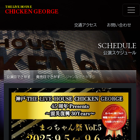
メインナビゲーショ
コンテンツへスキップ
THE LIVE HOUSE
C
HI
C
KEN
G
EOR
G
E
交通アクセス
お問い合わせ
SCHEDULE
公演スケジュール
公演日でさがす
発売日でさがす
ジャンルでさがす