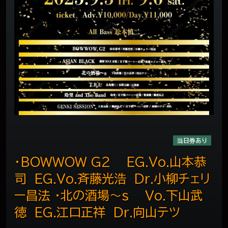
当日券あり
・BOWWOW G2 EG.Vo.山本恭
司 EG.Vo.斉藤光浩 Dr.小柳チェリ
ー昌法 ・北の酒場～ｓ Vo.下山武
徳 EG.江口正祥 Dr.向山テツ