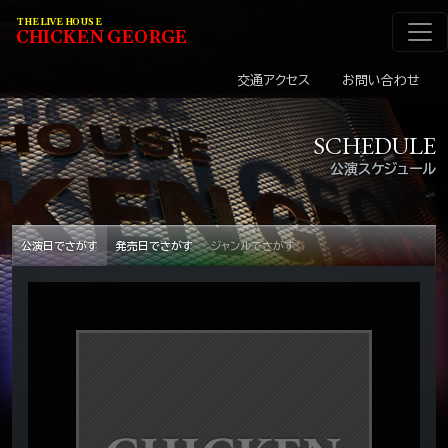
メインナビゲーショ
コンテンツへスキップ
THE LIVE HOUSE
C
HI
C
KEN
G
EOR
G
E
交通アクセス
お問い合わせ
SCHEDULE
公演スケジュール
公演日でさがす
発売日でさがす
ジャンルでさがす