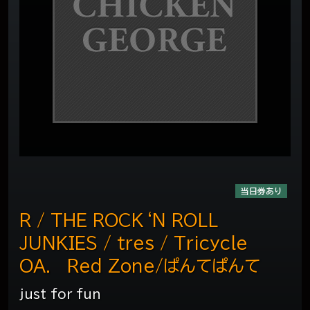
当日券あり
R / THE ROCK‘N ROLL
JUNKIES / tres / Tricycle
OA. Red Zone/ぱんてぱんて
just for fun