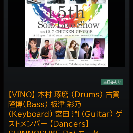
当日券あり
【VINO】 木村 琢磨 (Drums) 古賀
隆博(Bass) 板津 彩乃
(Keyboard) 宮田 潤 (Guitar) ゲ
ストメンバー 【Dancers】