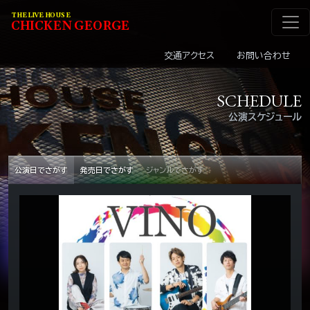
メインナビゲーショ
コンテンツへスキップ
THE LIVE HOUSE
C
HI
C
KEN
G
EOR
G
E
交通アクセス
お問い合わせ
SCHEDULE
公演スケジュール
公演日でさがす
発売日でさがす
ジャンルでさがす