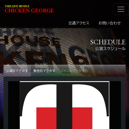
メインナビゲーショ
コンテンツへスキップ
THE LIVE HOUSE
C
HI
C
KEN
G
EOR
G
E
交通アクセス
お問い合わせ
SCHEDULE
公演スケジュール
公演日でさがす
発売日でさがす
ジャンルでさがす