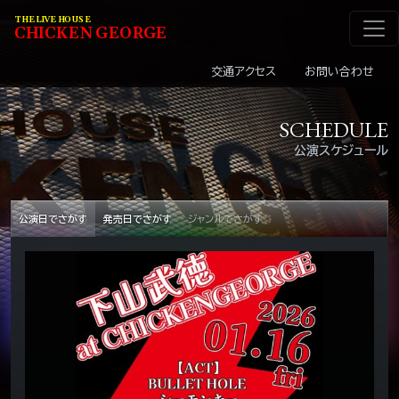
メインナビゲーショ
コンテンツへスキップ
THE LIVE HOUSE
C
HI
C
KEN
G
EOR
G
E
交通アクセス
お問い合わせ
SCHEDULE
公演スケジュール
公演日でさがす
発売日でさがす
ジャンルでさがす