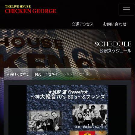
メインナビゲーショ
コンテンツへスキップ
THE LIVE HOUSE
C
HI
C
KEN
G
EOR
G
E
交通アクセス
お問い合わせ
SCHEDULE
公演スケジュール
公演日でさがす
発売日でさがす
ジャンルでさがす