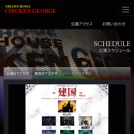
メインナビゲーショ
コンテンツへスキップ
THE LIVE HOUSE
C
HI
C
KEN
G
EOR
G
E
交通アクセス
お問い合わせ
SCHEDULE
公演スケジュール
公演日でさがす
発売日でさがす
ジャンルでさがす