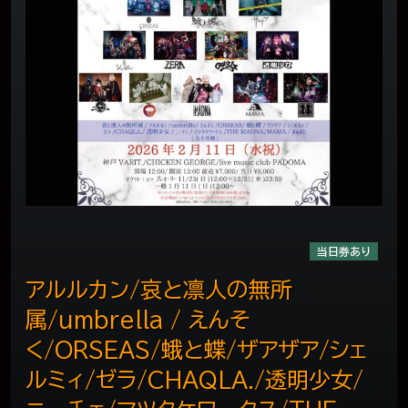
当日券あり
アルルカン/哀と凛人の無所
属/umbrella / えんそ
く/ORSEAS/蛾と蝶/ザアザア/シェ
ルミィ/ゼラ/CHAQLA./透明少女/