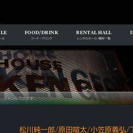
メインナビゲー
ULE
FOOD/DRINK
RENTAL HALL
ール
フード / ドリンク
レンタルホール・機材一覧
ジャンルでさがす
松川純一郎/原田喧太/小笠原義弘/