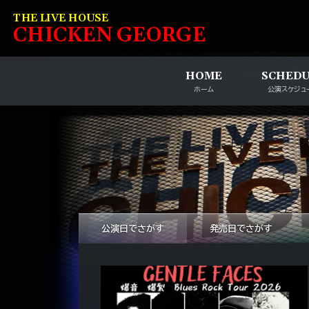
コンテンツへスキップ
THE LIVE HOUSE
C
HI
C
KEN
G
EOR
G
E
HOME
SCHED
ホーム
公演スケジュ
公演日でさがす
発売日でさがす