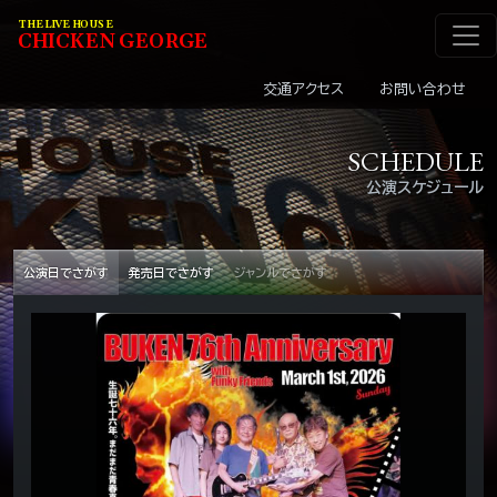
メインナビゲーショ
コンテンツへスキップ
THE LIVE HOUSE
C
HI
C
KEN
G
EOR
G
E
交通アクセス
お問い合わせ
SCHEDULE
公演スケジュール
公演日でさがす
発売日でさがす
ジャンルでさがす