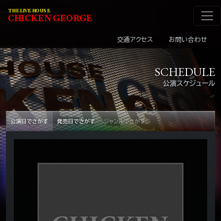
メインナビゲーショ
コンテンツへスキップ
THE LIVE HOUSE
C
HI
C
KEN
G
EOR
G
E
交通アクセス
お問い合わせ
SCHEDULE
公演スケジュール
公演日でさがす
発売日でさがす
ジャンルでさがす