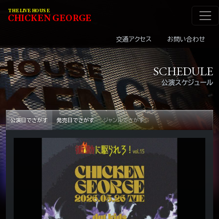
メインナビゲーショ
コンテンツへスキップ
THE LIVE HOUSE
C
HI
C
KEN
G
EOR
G
E
交通アクセス
お問い合わせ
SCHEDULE
公演スケジュール
公演日でさがす
発売日でさがす
ジャンルでさがす