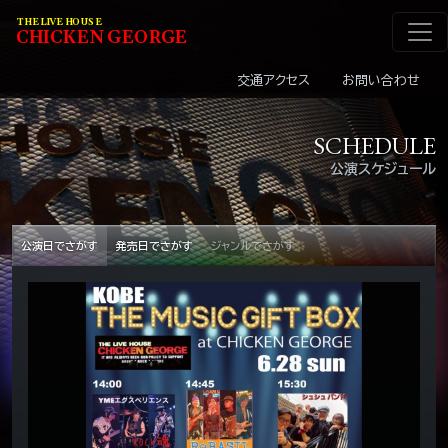
メインナビゲーショ
コンテンツへスキップ
THE LIVE HOUSE
C
HI
C
KEN
G
EOR
G
E
交通アクセス
お問い合わせ
SCHEDULE
公演スケジュール
公演日でさがす
発売日でさがす
ジャンルでさがす