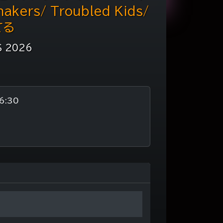
akers/ Troubled Kids/
てる
S 2026
6:30