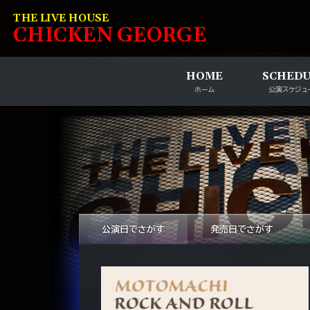
コンテンツへスキップ
THE LIVE HOUSE
C
HI
C
KEN
G
EOR
G
E
HOME
SCHED
ホーム
公演スケジュ
公演日でさがす
発売日でさがす