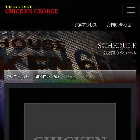
メインナビゲーショ
コンテンツへスキップ
THE LIVE HOUSE
C
HI
C
KEN
G
EOR
G
E
交通アクセス
お問い合わせ
SCHEDULE
公演スケジュール
公演日でさがす
発売日でさがす
ジャンルでさがす